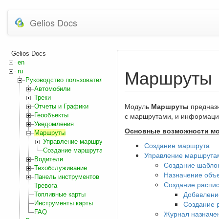
Gelios Docs
Gelios Docs
en
Маршруты
ru
Руководство пользователя
Автомобили
Треки
Модуль
Маршруты
предназн
Отчеты и Графики
с маршрутами, и информаци
Геообъекты
Уведомления
Основные возможности мо
Маршруты
Управление маршрутами
Создание маршрута
Создание маршрута
Управление маршрута
Водители
Создание шабло
Техобслуживание
Назначение объе
Панель инструментов
Создание распи
Тревога
Добавлени
Топливные карты
Создание 
Инструменты карты
FAQ
Журнал назначе