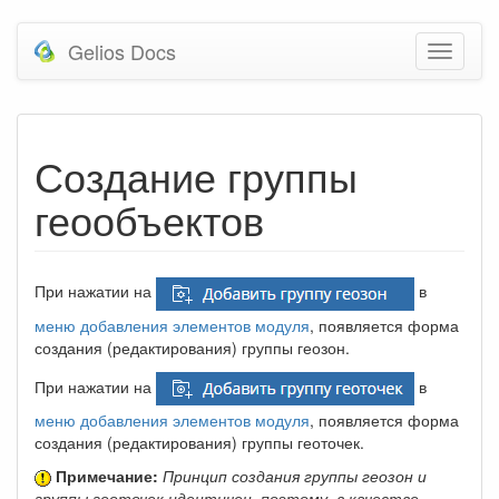
Gelios Docs
Создание группы
геообъектов
При нажатии на
в
меню добавления элементов модуля
, появляется форма
создания (редактирования) группы геозон.
При нажатии на
в
меню добавления элементов модуля
, появляется форма
создания (редактирования) группы геоточек.
Примечание:
Принцип создания группы геозон и
группы геоточек идентичен, поэтому, в качестве